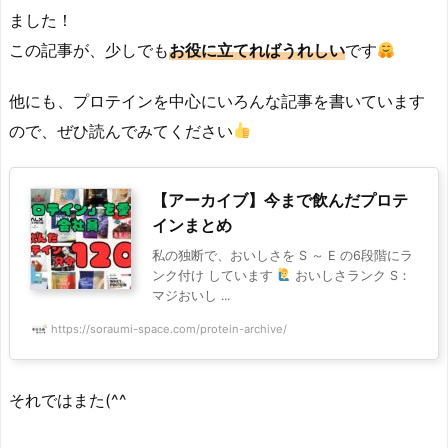
ました！
この記事が、少しでも
お役に立てればうれしい
です
他にも、プロテインを中心にいろんな記事を書いています
ので、ぜひ読んでみてください
【アーカイブ】今まで飲んだプロテ
インまとめ
私の独断で、おいしさを S ～ E の6段階にラ
ンク付け しています
おいしさランク S：
マジおいし ...
https://soraumi-space.com/protein-archive/
それではまた(^^ゞ