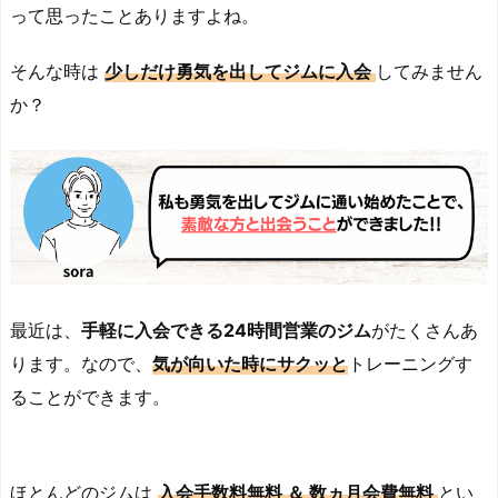
って思ったことありますよね。
そんな時は
少しだけ勇気を出してジムに入会
してみません
か？
最近は、
手軽に入会できる24時間営業のジム
がたくさんあ
ります。なので、
気が向いた
時に
サクッと
トレーニングす
ることができます。
ほとんどのジムは
入会手数料無料 ＆ 数ヵ月会費無料
とい