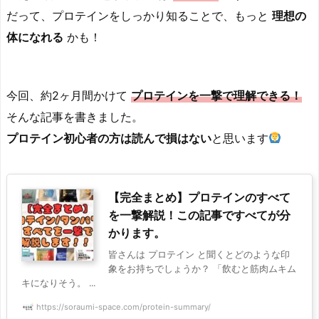
だって、プロテインをしっかり知ることで、もっと
理想の
体になれる
かも！
今回、約2ヶ月間かけて
プロテインを一撃で理解できる！
そんな記事を書きました。
プロテイン初心者の方は
読んで損はない
と思います
【完全まとめ】プロテインのすべて
を一撃解説！この記事ですべてが分
かります。
皆さんは プロテイン と聞くとどのような印
象をお持ちでしょうか？ 「飲むと筋肉ムキム
キになりそう。 ...
https://soraumi-space.com/protein-summary/