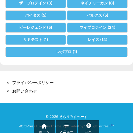
ザ・プロテイン
(3)
ネイチャーカン
(8)
バイタス
(5)
バルクス
(5)
ビーレジェンド
(5)
マイプロテイン
(24)
リミテスト
(1)
レイズ
(14)
レボプロ
(1)
プライバシーポリシー
お問い合わせ
©
2026
そらうみすぺーす
WordPress Luxeritas Theme is provided by "
Thought is free
".
メニュー
上へ
ホーム