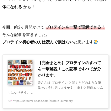
体になれる
かも！
今回、約2ヶ月間かけて
プロテインを一撃で理解できる！
そんな記事を書きました。
プロテイン初心者の方は
読んで損はない
と思います
【完全まとめ】プロテインのすべて
を一撃解説！この記事ですべてが分
かります。
皆さんは プロテイン と聞くとどのような印
象をお持ちでしょうか？ 「飲むと筋肉ムキム
キになりそう。 ...
https://soraumi-space.com/protein-summary/