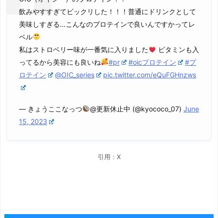
飲みやすすぎてビックリした！！！普通にドリンクとして
美味しすぎる…こんなのプロテインで良いんですかってレ
ベル
私はストロベリー味が一番気に入りました
ビタミンも入
ってるから美容にも良いね
#pr
#oicプロテイン
#プ
ロテイン
@OIC_series
pic.twitter.com/eQuFGHnzws
— きょうここなっつ
@更新休止中 (@kyococo_07)
June
15, 2023
引用：X