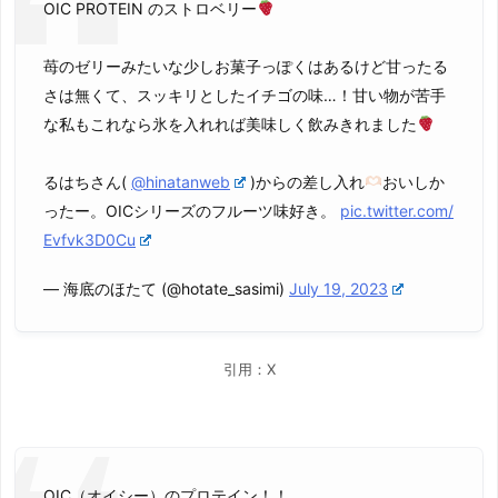
OIC PROTEIN のストロベリー
苺のゼリーみたいな少しお菓子っぽくはあるけど甘ったる
さは無くて、スッキリとしたイチゴの味…！甘い物が苦手
な私もこれなら氷を入れれば美味しく飲みきれました
るはちさん(
@hinatanweb
)からの差し入れ
おいしか
ったー。OICシリーズのフルーツ味好き。
pic.twitter.com/
Evfvk3D0Cu
— 海底のほたて (@hotate_sasimi)
July 19, 2023
引用：X
OIC（オイシー）のプロテイン！！