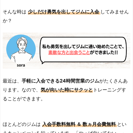
そんな時は
少しだけ勇気を出してジムに入会
してみません
か？
最近は、
手軽に入会できる24時間営業のジム
がたくさんあ
ります。なので、
気が向いた
時に
サクッと
トレーニングす
ることができます。
ほとんどのジムは
入会手数料無料 ＆ 数ヵ月会費無料
とい