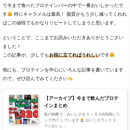
て今まで食べたプロテインバーの中で一番おいしかったで
す
特にキャラメルは最高！ 脂質がもう少し減ってくれれ
ばこの値段でもかなりリピートしてしまうと思います。
ということで、ここまでお読みいただきありがとうござい
ました！
この記事が、少しでも
お役に立てればうれしい
です
他にも、プロテインを中心にいろんな記事を書いています
ので、ぜひ読んでみてください
【アーカイブ】今まで飲んだプロテ
インまとめ
私の独断で、おいしさを S ～ E の6段階にラ
ンク付け しています
おいしさランク S：
マジおいし ...