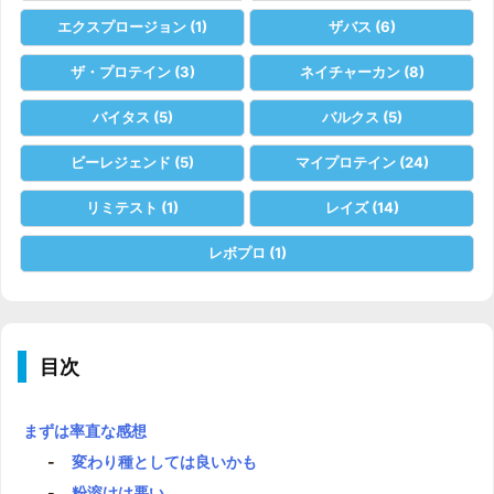
エクスプロージョン
(1)
ザバス
(6)
ザ・プロテイン
(3)
ネイチャーカン
(8)
バイタス
(5)
バルクス
(5)
ビーレジェンド
(5)
マイプロテイン
(24)
リミテスト
(1)
レイズ
(14)
レボプロ
(1)
目次
まずは率直な感想
変わり種としては良いかも
粉溶けは悪い