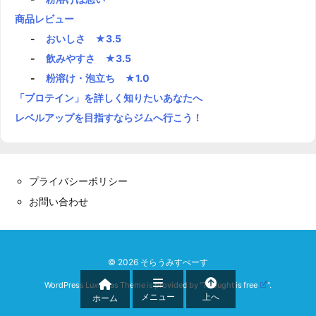
商品レビュー
おいしさ ★3.5
飲みやすさ ★3.5
粉溶け・泡立ち ★1.0
「プロテイン」を詳しく知りたいあなたへ
レベルアップを目指すならジムへ行こう！
プライバシーポリシー
お問い合わせ
©
2026
そらうみすぺーす
WordPress Luxeritas Theme is provided by "
Thought is free
".
メニュー
上へ
ホーム