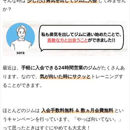
そんな時は
少しだけ勇気を出してジムに入会
してみません
か？
最近は、
手軽に入会できる24時間営業のジム
がたくさんあ
ります。なので、
気が向いた
時に
サクッと
トレーニングす
ることができます。
ほとんどのジムは
入会手数料無料 ＆ 数ヵ月会費無料
とい
うキャンペーンを行っています。「やっぱ向いてない。」
って思ったときはすぐにやめても大丈夫！