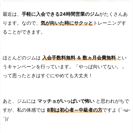
最近は、
手軽に入会できる24時間営業のジム
がたくさんあ
ります。なので、
気が向いた
時に
サクッと
トレーニングす
ることができます。
ほとんどのジムは
入会手数料無料 ＆ 数ヵ月会費無料
とい
うキャンペーンを行っています。「やっぱ向いてない。」
って思ったときはすぐにやめても大丈夫！
あと、ジムには
マッチョがいっぱいで怖い
と思われがちで
すが、私の体感では
8割は初心者～中級者の方
ですよ (´-ω-
`)/